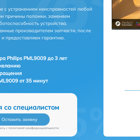
ве с устранением неисправностей любой
ем причины поломки, заменяем
ботоспособность устройства.
анные производителем запчасти, после
 и предоставляем гарантию.
ра Philips PML9009 до 3 лет
 желанию
бращения
PML9009 от 35 минут
я со специалистом
Оставить заявку
есь c
политикой конфиденциальности