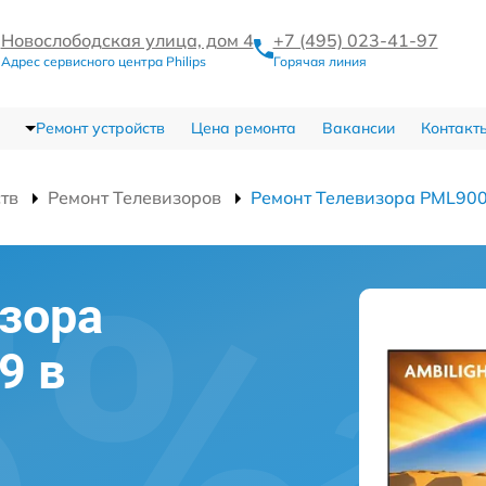
Новослободская улица, дом 4
+7 (495) 023-41-97
Адрес сервисного центра Philips
Горячая линия
Ремонт устройств
Цена ремонта
Вакансии
Контакт
ств
Ремонт Телевизоров
Ремонт Телевизора PML90
зора
9 в