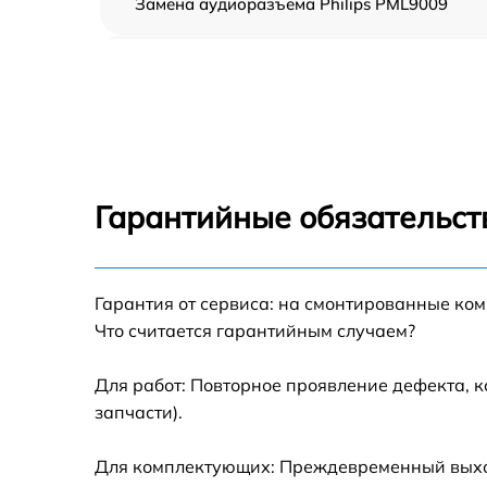
Замена аудиоразъема Philips PML9009
Замена USB порта Philips PML9009
Замена разъёмов (HDMI, DVI, Дисплей
порта) Philips PML9009
Замена модуля Wi-Fi Philips PML9009
Гарантийные обязательст
Ремонт цепи питания Philips PML9009
Прошивка блока управления Philips
Гарантия от сервиса: на смонтированные ко
PML9009
Что считается гарантийным случаем?
Замена лампы подсветки Philips PML9009
Для работ: Повторное проявление дефекта, 
запчасти).
Замена контроллера Philips PML9009
Для комплектующих: Преждевременный выход 