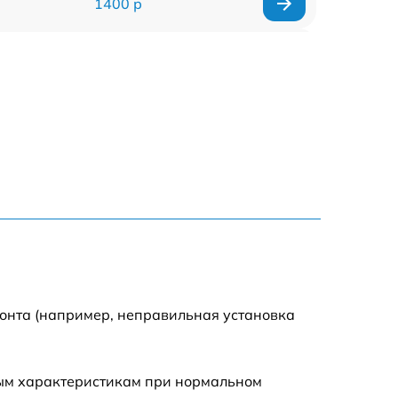
1400 р
1200 р
1200 р
1000 р
1800 р
900 р
1200 р
монта (например, неправильная установка
1300 р
ным характеристикам при нормальном