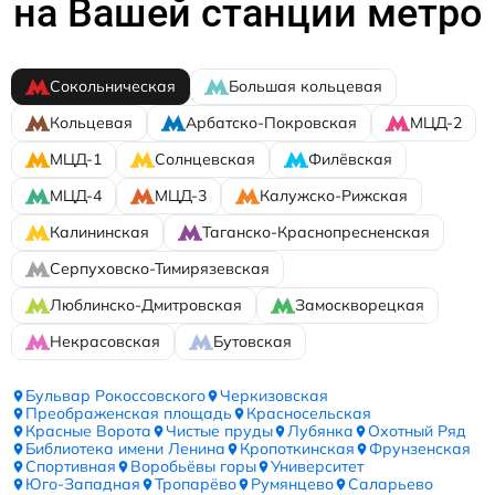
на Вашей станции метро
Сокольническая
Большая кольцевая
Кольцевая
Арбатско-Покровская
МЦД-2
МЦД-1
Солнцевская
Филёвская
МЦД-4
МЦД-3
Калужско-Рижская
Калининская
Таганско-Краснопресненская
Серпуховско-Тимирязевская
Люблинско-Дмитровская
Замоскворецкая
Некрасовская
Бутовская
Бульвар Рокоссовского
Черкизовская
Преображенская площадь
Красносельская
Красные Ворота
Чистые пруды
Лубянка
Охотный Ряд
Библиотека имени Ленина
Кропоткинская
Фрунзенская
Спортивная
Воробьёвы горы
Университет
Юго-Западная
Тропарёво
Румянцево
Саларьево