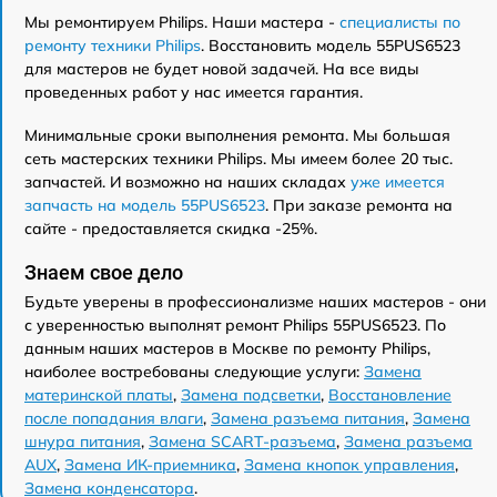
Мы ремонтируем Philips. Наши мастера -
специалисты по
ремонту техники Philips
. Восстановить модель 55PUS6523
для мастеров не будет новой задачей. На все виды
проведенных работ у нас имеется гарантия.
Минимальные сроки выполнения ремонта. Мы большая
сеть мастерских техники Philips. Мы имеем более 20 тыс.
запчастей. И возможно на наших складах
уже имеется
запчасть на модель 55PUS6523
. При заказе ремонта на
сайте - предоставляется скидка -25%.
Знаем свое дело
Будьте уверены в профессионализме наших мастеров - они
с уверенностью выполнят ремонт Philips 55PUS6523. По
данным наших мастеров в Москве по ремонту Philips,
наиболее востребованы следующие услуги:
Замена
материнской платы
,
Замена подсветки
,
Восстановление
после попадания влаги
,
Замена разъема питания
,
Замена
шнура питания
,
Замена SCART-разъема
,
Замена разъема
AUX
,
Замена ИК-приемника
,
Замена кнопок управления
,
Замена конденсатора
.