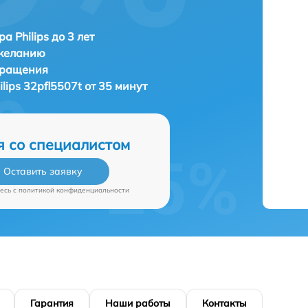
а Philips до 3 лет
 желанию
бращения
ilips 32pfl5507t от 35 минут
я со специалистом
Оставить заявку
есь c
политикой конфиденциальности
Гарантия
Наши работы
Контакты