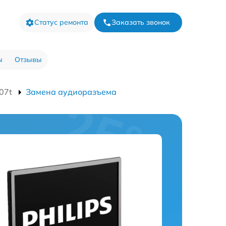
Статус ремонта
Заказать звонок
ы
Отзывы
07t
Замена аудиоразъема