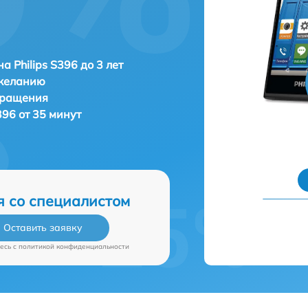
а Philips S396 до 3 лет
 желанию
бращения
396 от 35 минут
я со специалистом
Оставить заявку
есь c
политикой конфиденциальности