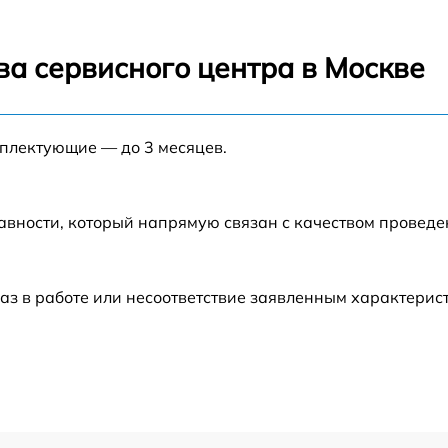
от 40 мин
ва сервисного центра в Москве
от 20 мин
мплектующие — до 3 месяцев.
от 15 мин
от 15 мин
авности, который напрямую связан с качеством провед
от 30 мин
аз в работе или несоответствие заявленным характери
от 30 мин
от 30 мин
от 30 мин