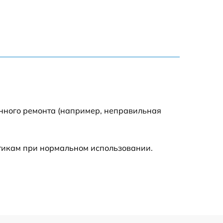
1100 р
550 р
550 р
550 р
енного ремонта (например, неправильная
880 р
стикам при нормальном использовании.
880 р
1100 р
1100 р