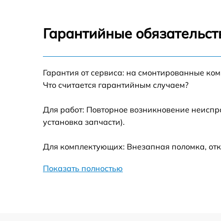
Замена экрана Philips S396
Гарантийные обязательст
Замена разъема зарядки Philips S396
Гарантия от сервиса: на смонтированные ко
Замена микрофона Philips S396
Что считается гарантийным случаем?
Замена мембраны Philips S396
Для работ: Повторное возникновение неиспр
установка запчасти).
Замена антенны Philips S396
Для комплектующих: Внезапная поломка, отк
Замена Wi-Fi модуля Philips S396
Показать полностью
Ремонт микросхемы зарядки Philips S396
Замена микросхемы Bluetooth Philips S396