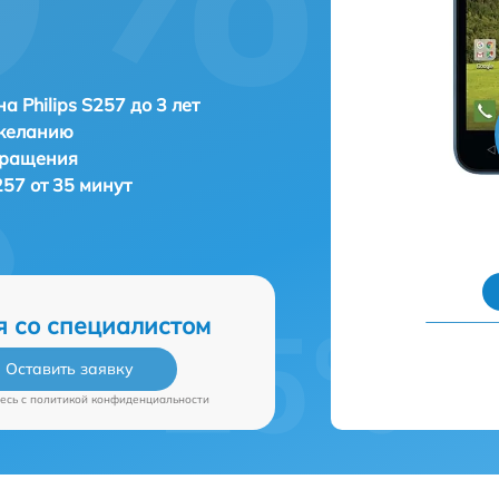
а Philips S257 до 3 лет
 желанию
бращения
257 от 35 минут
я со специалистом
Оставить заявку
есь c
политикой конфиденциальности