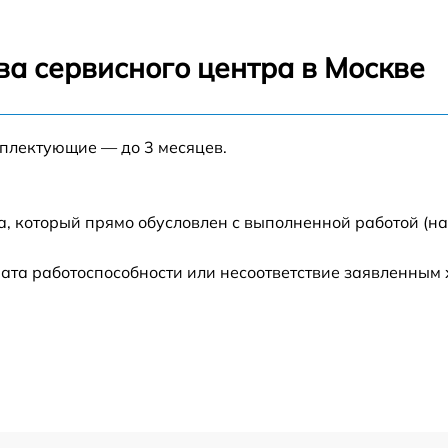
от 40 мин
ва сервисного центра в Москве
от 20 мин
мплектующие — до 3 месяцев.
от 15 мин
от 15 мин
а, который прямо обусловлен с выполненной работой (н
от 30 мин
ата работоспособности или несоответствие заявленным
от 30 мин
от 30 мин
от 30 мин