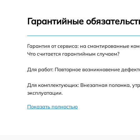
Замена экрана Philips S257
Гарантийные обязательст
Замена разъема зарядки Philips S257
Гарантия от сервиса: на смонтированные ко
Замена микрофона Philips S257
Что считается гарантийным случаем?
Замена мембраны Philips S257
Для работ: Повторное возникновение дефект
Замена антенны Philips S257
Для комплектующих: Внезапная поломка, утр
эксплуатации.
Замена Wi-Fi модуля Philips S257
Показать полностью
Ремонт микросхемы зарядки Philips S257
Замена микросхемы Bluetooth Philips S257