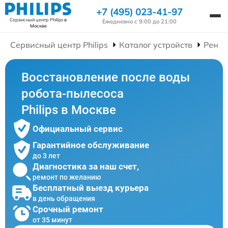
+7 (495) 023-41-97
Сервисный центр Philips
в
Ежедневно с 9:00 до 21:00
Москве
Сервисный центр Philips
Каталог устройств
Ремон
Восстановление после воды
робота-пылесоса
Philips в Москве
Официальный сервис
Гарантийное обслуживание
до 3 лет
Диагностика за наш счет,
ремонт по желанию
Бесплатный выезд курьера
в день обращения
Срочный ремонт
от 35 минут