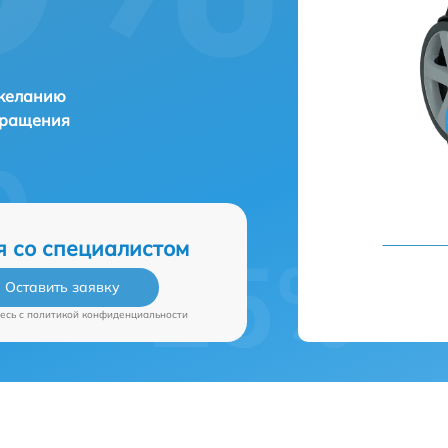
 желанию
бращения
я со специалистом
Оставить заявку
есь c
политикой конфиденциальности