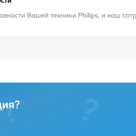
сти
вности Вашей техники Philips, и наш сот
ция?