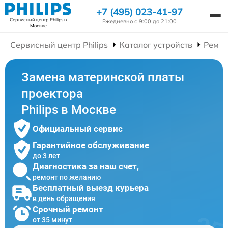
+7 (495) 023-41-97
Сервисный центр Philips
в
Ежедневно с 9:00 до 21:00
Москве
Сервисный центр Philips
Каталог устройств
Ремон
Замена материнской платы
проектора
Philips в Москве
Официальный сервис
Гарантийное обслуживание
до 3 лет
Диагностика за наш счет,
ремонт по желанию
Бесплатный выезд курьера
в день обращения
Срочный ремонт
от 35 минут