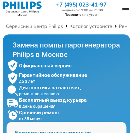
+7 (495) 023-41-97
Ежедневно с 9:00 до 21:00
Сервисный центр Philips
в
Позвонить
мне утром
Москве
Сервисный центр Philips
Каталог устройств
Ремон
Замена помпы парогенератора
Philips в Москве
Официальный сервис
Гарантийное обслуживание
до 3 лет
Диагностика за наш счет,
ремонт по желанию
Бесплатный выезд курьера
в день обращения
Срочный ремонт
от 35 минут
Бесплатная консультация со