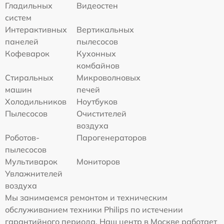
Гладильных
Видеостен
систем
Интерактивных
Вертикальных
панелей
пылесосов
Кофеварок
Кухонных
комбайнов
Стиральных
Микроволновых
машин
печей
Холодильников
Ноутбуков
Пылесосов
Очистителей
воздуха
Роботов-
Парогенераторов
пылесосов
Мультиварок
Мониторов
Увлажнителей
воздуха
Мы занимаемся ремонтом и техническим
обслуживанием техники Philips по истечении
гарантийного периода. Наш центр в Москве работает