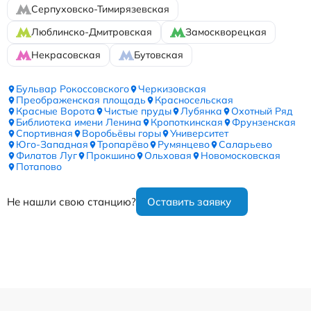
Серпуховско-Тимирязевская
Люблинско-Дмитровская
Замоскворецкая
Некрасовская
Бутовская
Бульвар Рокоссовского
Черкизовская
Преображенская площадь
Красносельская
Красные Ворота
Чистые пруды
Лубянка
Охотный Ряд
Библиотека имени Ленина
Кропоткинская
Фрунзенская
Спортивная
Воробьёвы горы
Университет
Юго-Западная
Тропарёво
Румянцево
Саларьево
Филатов Луг
Прокшино
Ольховая
Новомосковская
Потапово
Не нашли свою станцию?
Оставить заявку