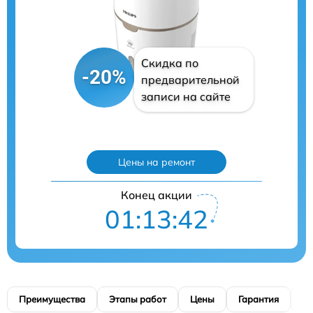
Скидка по
-20%
предварительной
записи на сайте
Цены на ремонт
Конец акции
01:13:41
Преимущества
Этапы работ
Цены
Гарантия
М