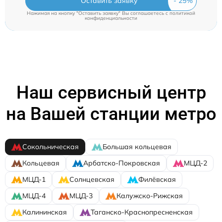
Оставить заявку
Нажимая на кнопку "Оставить заявку" Вы соглашаетесь c
политикой
конфиденциальности
Наш сервисный центр
на Вашей станции метро
Сокольническая
Большая кольцевая
Кольцевая
Арбатско-Покровская
МЦД-2
МЦД-1
Солнцевская
Филёвская
МЦД-4
МЦД-3
Калужско-Рижская
Калининская
Таганско-Краснопресненская