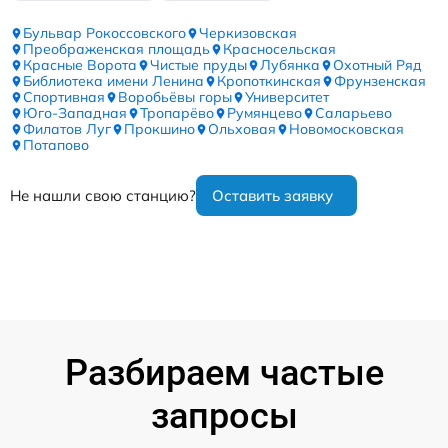
Бульвар Рокоссовского
Черкизовская
Преображенская площадь
Красносельская
Красные Ворота
Чистые пруды
Лубянка
Охотный Ряд
Библиотека имени Ленина
Кропоткинская
Фрунзенская
Спортивная
Воробьёвы горы
Университет
Юго-Западная
Тропарёво
Румянцево
Саларьево
Филатов Луг
Прокшино
Ольховая
Новомосковская
Потапово
Не нашли свою станцию?
Оставить заявку
Разбираем частые
запросы