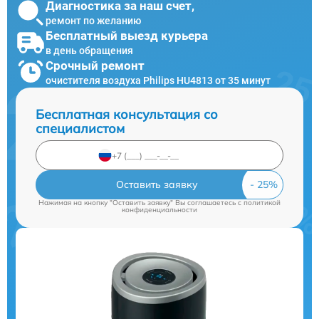
Диагностика за наш счет,
ремонт по желанию
Бесплатный выезд курьера
в день обращения
Срочный ремонт
очистителя воздуха Philips HU4813 от 35 минут
Бесплатная консультация со
специалистом
Оставить заявку
Нажимая на кнопку "Оставить заявку" Вы соглашаетесь c
политикой
конфиденциальности