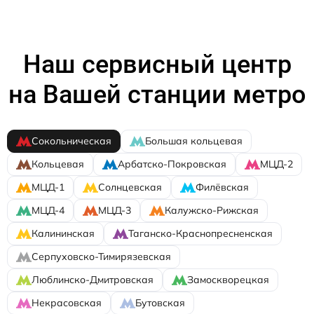
Наш сервисный центр
на Вашей станции метро
Сокольническая
Большая кольцевая
Кольцевая
Арбатско-Покровская
МЦД-2
МЦД-1
Солнцевская
Филёвская
МЦД-4
МЦД-3
Калужско-Рижская
Калининская
Таганско-Краснопресненская
Серпуховско-Тимирязевская
Люблинско-Дмитровская
Замоскворецкая
Некрасовская
Бутовская