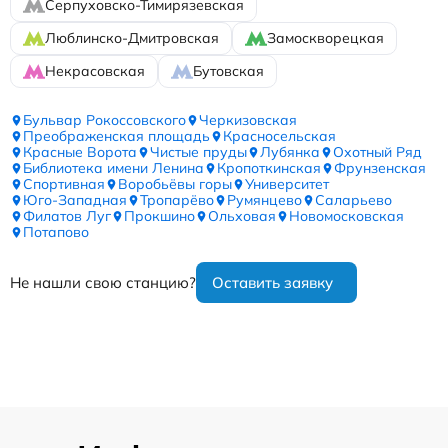
Серпуховско-Тимирязевская
Люблинско-Дмитровская
Замоскворецкая
Некрасовская
Бутовская
Бульвар Рокоссовского
Черкизовская
Преображенская площадь
Красносельская
Красные Ворота
Чистые пруды
Лубянка
Охотный Ряд
Библиотека имени Ленина
Кропоткинская
Фрунзенская
Спортивная
Воробьёвы горы
Университет
Юго-Западная
Тропарёво
Румянцево
Саларьево
Филатов Луг
Прокшино
Ольховая
Новомосковская
Потапово
Не нашли свою станцию?
Оставить заявку