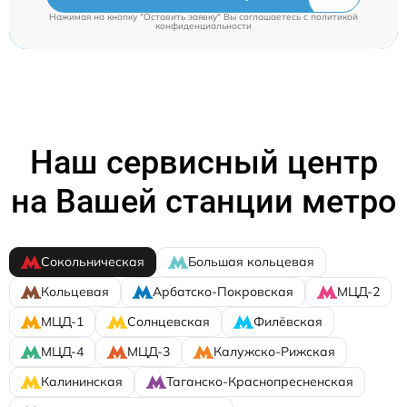
Нажимая на кнопку "Оставить заявку" Вы соглашаетесь c
политикой
конфиденциальности
Наш сервисный центр
на Вашей станции метро
Сокольническая
Большая кольцевая
Кольцевая
Арбатско-Покровская
МЦД-2
МЦД-1
Солнцевская
Филёвская
МЦД-4
МЦД-3
Калужско-Рижская
Калининская
Таганско-Краснопресненская