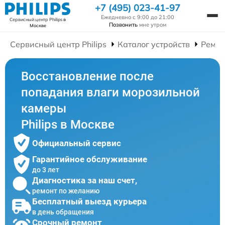
+7 (495) 023-41-97
Ежедневно с 9:00 до 21:00
Сервисный центр Philips
в
Позвонить
мне утром
Москве
Сервисный центр Philips
Каталог устройств
Ремон
Восстановление после
попадания влаги морозильной
камеры
Philips в Москве
Официальный сервис
Гарантийное обслуживание
до 3 лет
Диагностика за наш счет,
ремонт по желанию
Бесплатный выезд курьера
в день обращения
Срочный ремонт