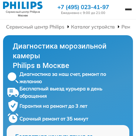
+7 (495) 023-41-97
Сервисный центр Philips
в
Ежедневно с 9:00 до 21:00
Москве
Сервисный центр Philips
Каталог устройств
Ремон
Диагностика морозильной
камеры
Philips в Москве
Диагностика за наш счет, ремонт по
желанию
Бесплатный выезд курьера в день
обращения
Гарантия на ремонт до 3 лет
Срочный ремонт от 35 минут