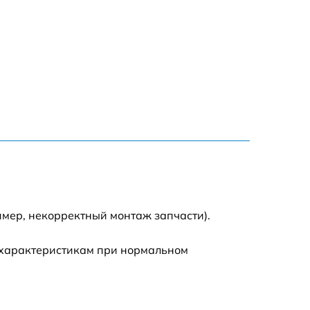
1800 р
700 р
1400 р
700 р
1500 р
1900 р
имер, некорректный монтаж запчасти).
 характеристикам при нормальном