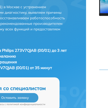
1) в Москве с устранением
м диагностику, выявляем причины
восстанавливаем работоспособность
и рекомендованные производителем
рку всех функций и предоставляем
 Philips 273V7QJAB (00/01) до 3 лет
 желанию
бращения
3V7QJAB (00/01) от 35 минут
я со специалистом
Оставить заявку
есь c
политикой конфиденциальности