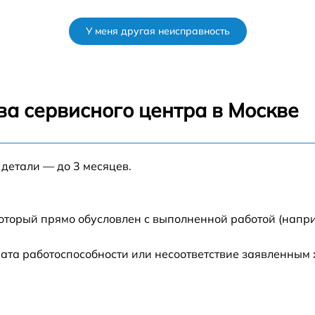
от 60 мин
У меня другая неисправность
от 60 мин
B
от 60 мин
ва сервисного центра в Москве
B
от 60 мин
 детали — до 3 месяцев.
от 60 мин
от 60 мин
который прямо обусловлен с выполненной работой (напр
ата работоспособности или несоответствие заявленным