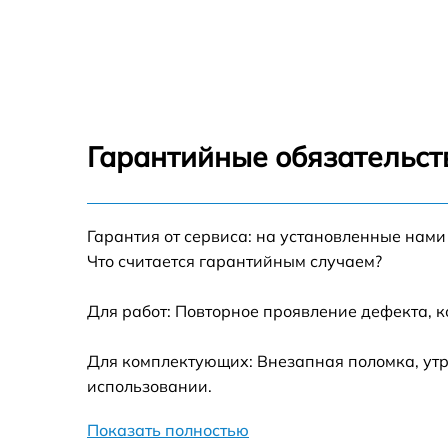
Ремонт цепи питания Philips 273V7QJAB
(00/01)
Прошивка блока управления Philips
273V7QJAB (00/01)
Замена лампы подсветки Philips 273V7QJA
(00/01)
Гарантийные обязательст
Ремонт блока управления Philips 273V7QJA
(00/01)
Замена блока питания Philips 273V7QJAB
Гарантия от сервиса: на установленные нами
(00/01)
Что считается гарантийным случаем?
Замена электронных компонентов Philips
273V7QJAB (00/01)
Для работ: Повторное проявление дефекта, 
Для комплектующих: Внезапная поломка, утр
использовании.
Показать полностью