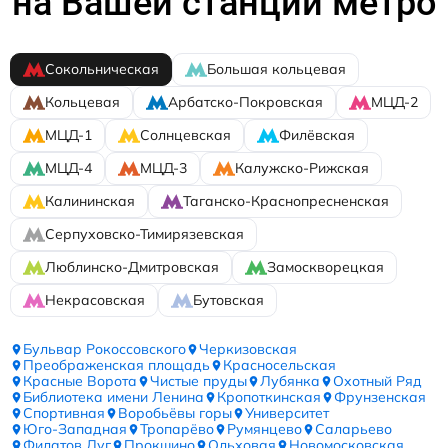
на Вашей станции метро
Сокольническая
Большая кольцевая
Кольцевая
Арбатско-Покровская
МЦД-2
МЦД-1
Солнцевская
Филёвская
МЦД-4
МЦД-3
Калужско-Рижская
Калининская
Таганско-Краснопресненская
Серпуховско-Тимирязевская
Люблинско-Дмитровская
Замоскворецкая
Некрасовская
Бутовская
Бульвар Рокоссовского
Черкизовская
Преображенская площадь
Красносельская
Красные Ворота
Чистые пруды
Лубянка
Охотный Ряд
Библиотека имени Ленина
Кропоткинская
Фрунзенская
Спортивная
Воробьёвы горы
Университет
Юго-Западная
Тропарёво
Румянцево
Саларьево
Филатов Луг
Прокшино
Ольховая
Новомосковская