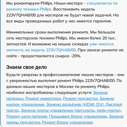
Мы ремонтируем Philips. Наши мастера -
специалисты по
ремонту техники Philips
. Восстановить модель
223V7QHAB/00 для мастеров не будет новой задачей. На
все виды проведенных работ у нас имеется гарантия.
Минимальные сроки выполнения ремонта. Мы большая
сеть мастерских техники Philips. Мы имеем более 20 тыс.
запчастей. И возможно на наших складах
уже имеется
запчасть на модель 223V7QHAB/00
. При заказе ремонта на
сайте - предоставляется скидка -25%.
Знаем свое дело
Будьте уверены в профессионализме наших мастеров - они
с уверенностью выполнят ремонт Philips 223V7QHAB/00. По
данным наших мастеров в Москве по ремонту Philips,
наиболее востребованы следующие услуги:
Замена
матрицы
,
Ремонт инвертора
,
Ремонт подсветки
,
Замена
кнопок управления
,
Замена разъёмов (HDMI, DVI, Дисплей
порта)
,
Замена платы управления (мат.платы, мейн платы)
,
Ремонт цепи питания
,
Прошивка блока управления
,
Замена
лампы подсветки
,
Ремонт блока управления
.