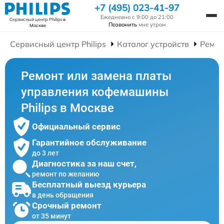
+7 (495) 023-41-97
Ежедневно с 9:00 до 21:00
Сервисный центр Philips
в
Позвонить
мне утром
Москве
Сервисный центр Philips
Каталог устройств
Ремо
Ремонт или замена платы
управления кофемашины
Philips в Москве
Официальный сервис
Гарантийное обслуживание
до 3 лет
Диагностика за наш счет,
ремонт по желанию
Бесплатный выезд курьера
в день обращения
Срочный ремонт
от 35 минут