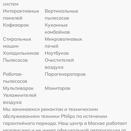
систем
Интерактивных
Вертикальных
панелей
пылесосов
Кофеварок
Кухонных
комбайнов
Стиральных
Микроволновых
машин
печей
Холодильников
Ноутбуков
Пылесосов
Очистителей
воздуха
Роботов-
Парогенераторов
пылесосов
Мультиварок
Мониторов
Увлажнителей
воздуха
Мы занимаемся ремонтом и техническим
обслуживанием техники Philips по истечении
гарантийного периода. Наш центр в Москве работает
независимо и не имеет официальной авторизации от