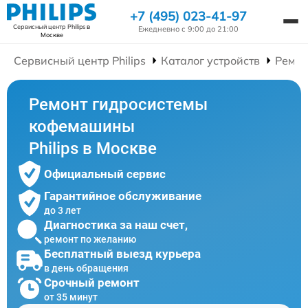
+7 (495) 023-41-97
Сервисный центр Philips
в
Ежедневно с 9:00 до 21:00
Москве
Сервисный центр Philips
Каталог устройств
Ремо
Ремонт гидросистемы
кофемашины
Philips в Москве
Официальный сервис
Гарантийное обслуживание
до 3 лет
Диагностика за наш счет,
ремонт по желанию
Бесплатный выезд курьера
в день обращения
Срочный ремонт
от 35 минут