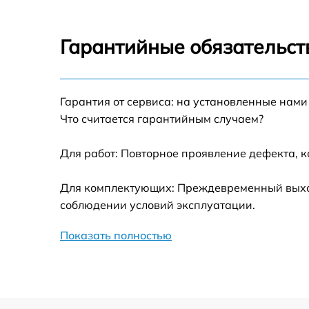
Замена микропереключателей Philips
EP5443
Гарантийные обязательст
Ремонт или замена флоуметра Philips
EP5443
Гарантия от сервиса: на установленные нами
Замена сальников Philips EP5443
Что считается гарантийным случаем?
Замена переходников Philips EP5443
Для работ: Повторное проявление дефекта, 
Замена уплотнительных колец Philips
Для комплектующих: Преждевременный выход 
EP5443
соблюдении условий эксплуатации.
Замена помпы Philips EP5443
Показать полностью
Ремонт гидросистемы Philips EP5443
Ремонт или замена заварочного блока
Philips EP5443