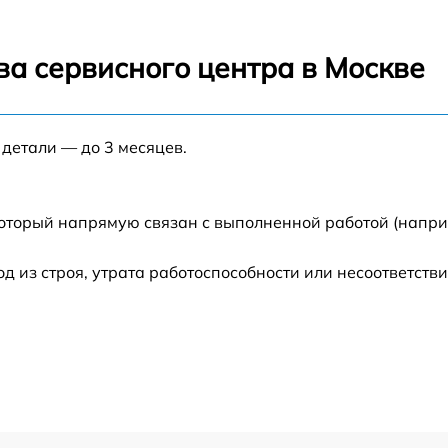
от 40 мин
ва сервисного центра в Москве
от 50 мин
 детали — до 3 месяцев.
от 45 мин
от 30 мин
который напрямую связан с выполненной работой (напри
от 40 мин
из строя, утрата работоспособности или несоответств
от 60 мин
от 70 мин
от 120 мин