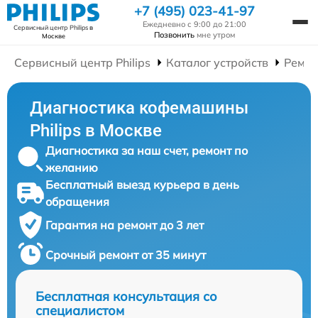
+7 (495) 023-41-97
Ежедневно с 9:00 до 21:00
Сервисный центр Philips
в
Позвонить
мне утром
Москве
Сервисный центр Philips
Каталог устройств
Ремо
Диагностика кофемашины
Philips в Москве
Диагностика за наш счет, ремонт по
желанию
Бесплатный выезд курьера в день
обращения
Гарантия на ремонт до 3 лет
Срочный ремонт от 35 минут
Бесплатная консультация со
специалистом