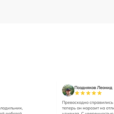
Поздняков Леонид
Превосходно справились 
олодильник,
теперь он морозит на отл
ой работой.
удивила. С уверенностью