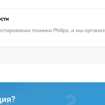
сти
тировании техники Philips, и мы органи
ция?