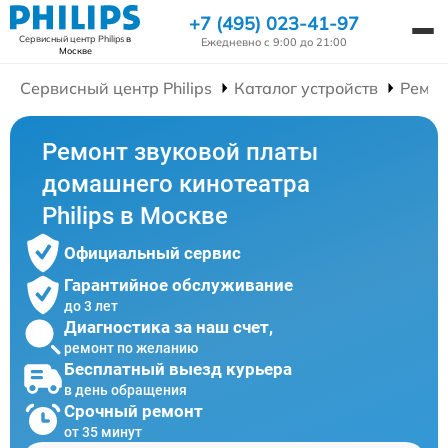
+7 (495) 023-41-97
Сервисный центр Philips
в
Ежедневно с 9:00 до 21:00
Москве
Сервисный центр Philips
Каталог устройств
Ремон
Ремонт звуковой платы
домашнего кинотеатра
Philips в Москве
Официальный сервис
Гарантийное обслуживание
до 3 лет
Диагностика за наш счет,
ремонт по желанию
Бесплатный выезд курьера
в день обращения
Срочный ремонт
от 35 минут